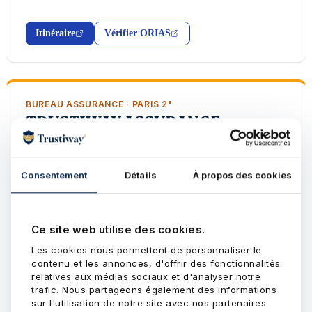
Itinéraire
Vérifier ORIAS
BUREAU ASSURANCE · PARIS 2ᵉ
TRUSTIWAY ASSURANCE
ORIAS n° 20 003 367 · IAS · COA
Consentement
Détails
À propos des cookies
ADRESSE
10 rue de la Paix
75002 Paris
TÉLÉPHONE
Ce site web utilise des cookies.
01 88 61 21 45
Les cookies nous permettent de personnaliser le
EMAIL
contenu et les annonces, d'offrir des fonctionnalités
relatives aux médias sociaux et d'analyser notre
contact@trustiway.com
trafic. Nous partageons également des informations
HORAIRES
sur l'utilisation de notre site avec nos partenaires
Lundi-Vendredi, 9h-19h