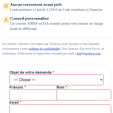
Aucun versement avant prêt
Conformément à l'article L519-6 du Code monétaire et financier.
Conseil personnalisé
Un courtier IOBSP ou IAS nommé prend votre dossier en charge
jusqu'au déblocage.
Les données collectées sont traitées par Trustiway pour répondre à votre demande,
conformément à notre
politique de confidentialité
. Vous disposez d'un droit d'accès, de
rectification, d'effacement et d'opposition exerçable par email à
dpo@trustiway.com
.
Informations
Objet de votre demande
*
essentielles
Prénom
*
Nom
*
Email
*