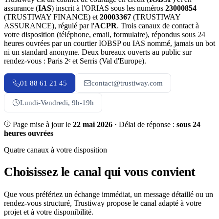
assurance (
IAS
) inscrit à l'ORIAS sous les numéros
23000854
(TRUSTIWAY FINANCE) et
20003367
(TRUSTIWAY
ASSURANCE), régulé par l'
ACPR
. Trois canaux de contact à
votre disposition (téléphone, email, formulaire), répondus sous 24
heures ouvrées par un courtier IOBSP ou IAS nommé, jamais un bot
ni un standard anonyme. Deux bureaux ouverts au public sur
rendez-vous : Paris 2ᵉ et Serris (Val d'Europe).
01 88 61 21 45
contact@trustiway.com
Lundi-Vendredi, 9h-19h
Page mise à jour le
22 mai 2026
·
Délai de réponse :
sous 24
heures ouvrées
Quatre canaux à votre disposition
Choisissez le canal qui vous convient
Que vous préfériez un échange immédiat, un message détaillé ou un
rendez-vous structuré, Trustiway propose le canal adapté à votre
projet et à votre disponibilité.