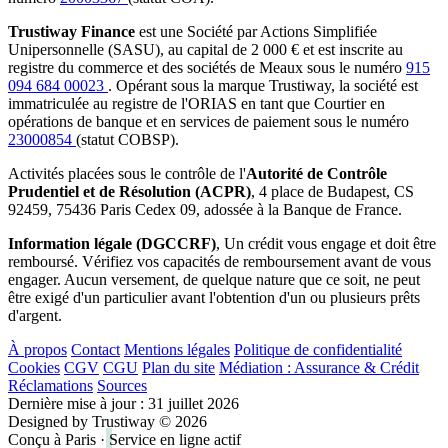
Trustiway Finance
est une Société par Actions Simplifiée
Unipersonnelle (SASU), au capital de 2 000 € et est inscrite au
registre du commerce et des sociétés de Meaux sous le numéro
915
094 684 00023
. Opérant sous la marque Trustiway, la société est
immatriculée au registre de l'ORIAS en tant que Courtier en
opérations de banque et en services de paiement sous le numéro
23000854
(statut COBSP).
Activités placées sous le contrôle de l'
Autorité de Contrôle
Prudentiel et de Résolution (ACPR)
, 4 place de Budapest, CS
92459, 75436 Paris Cedex 09, adossée à la Banque de France.
Information légale (DGCCRF)
, Un crédit vous engage et doit être
remboursé. Vérifiez vos capacités de remboursement avant de vous
engager. Aucun versement, de quelque nature que ce soit, ne peut
être exigé d'un particulier avant l'obtention d'un ou plusieurs prêts
d'argent.
À propos
Contact
Mentions légales
Politique de confidentialité
Cookies
CGV
CGU
Plan du site
Médiation : Assurance & Crédit
Réclamations
Sources
Dernière mise à jour :
31 juillet 2026
Designed by Trustiway © 2026
Conçu à Paris
·
Service en ligne actif