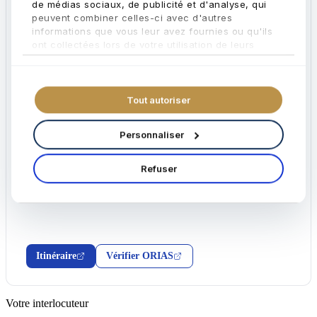
de médias sociaux, de publicité et d'analyse, qui
ACCÈS
peuvent combiner celles-ci avec d'autres
informations que vous leur avez fournies ou qu'ils
Métro Opéra (M3, M7, M8) · Madeleine (M8, M12, M14)
ont collectées lors de votre utilisation de leurs
services.
Tout autoriser
Personnaliser
Refuser
Itinéraire
Vérifier ORIAS
Votre interlocuteur