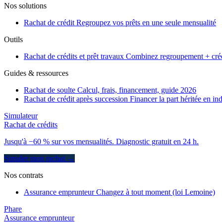
Nos solutions
Rachat de crédit
Regroupez vos prêts en une seule mensualité
Outils
Rachat de crédits et prêt travaux
Combinez regroupement + créd
Guides & ressources
Rachat de soulte
Calcul, frais, financement, guide 2026
Rachat de crédit après succession
Financer la part héritée en in
Simulateur
Rachat de crédits
Jusqu'à −60 % sur vos mensualités. Diagnostic gratuit en 24 h.
Simuler mon rachat →
Nos contrats
Assurance emprunteur
Changez à tout moment (loi Lemoine)
Phare
Assurance emprunteur