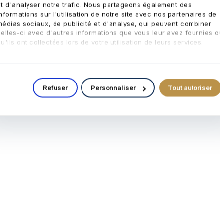
estant dû du crédit en cours, et quote-part de chacun (50/50 par défaut en
et d'analyser notre trafic. Nous partageons également des
informations sur l'utilisation de notre site avec nos partenaires de
médias sociaux, de publicité et d'analyse, qui peuvent combiner
celles-ci avec d'autres informations que vous leur avez fournies o
ntuellement couplé à un rachat de crédit, pour permettre à celui qui rest
u'ils ont collectées lors de votre utilisation de leurs services.
~1,1 %), droits de partage (~1,1 %), frais bancaires du nouveau prêt (doss
e question d'argent. C'est garder un toit, garder un cadre pour les enfant
Refuser
Personnaliser
Tout autoriser
ples le découvrent trop tard, après avoir signé chez le notaire. »