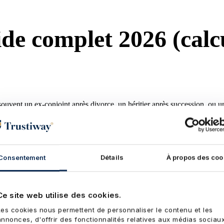
de complet 2026 (calcu
(souvent un ex-conjoint après divorce, un héritier après succession, ou un
e n° 23000854, finance ces opérations via ses banques partenaires dep
u par
Dominique LE CASTRAIN
· Président
Mis à jour le
23 mai
Consentement
Détails
À propos des coo
 unique d'un bien détenu en commun, contre versement d'une somme, la « 
Ce site web utilise des cookies.
Les cookies nous permettent de personnaliser le contenu et les
annonces, d'offrir des fonctionnalités relatives aux médias sociau