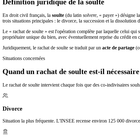
Définition juridique de la soulte
En droit civil français, la
soulte
(du latin
solvere
, « payer ») désigne l
trois situations principales : le divorce, la succession et la dissoluti
Le « rachat de soulte » est l'opération complète par laquelle celui qui 
propriétaire unique du bien, avec éventuellement reprise du crédit en 
Juridiquement, le rachat de soulte se traduit par un
acte de partage
(ou
Situations concernées
Quand un rachat de soulte est-il nécessaire
Le rachat de soulte intervient chaque fois que des co-indivisaires souha
Divorce
Situation la plus fréquente. L'INSEE recense environ 125 000 divorces p