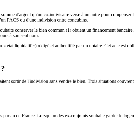
a somme d'argent qu'un co-indivisaire verse à un autre pour compenser l'in
on d'un PACS ou d'une indivision entre concubins.
souhaite conserver le bien commun (1) obtient un financement bancaire, (2
cours à son seul nom.
 « état liquidatif ») rédigé et authentifié par un notaire. Cet acte est ob
 ?
itent sortir de l'indivision sans vendre le bien. Trois situations couvre
ar an en France. Lorsqu'un des ex-conjoints souhaite garder le logement 