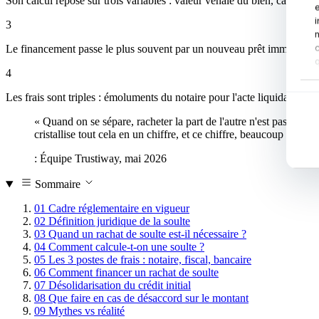
Son calcul repose sur trois variables : valeur vénale du bien, capital r
3
Le financement passe le plus souvent par un nouveau prêt immobilier, éve
q
4
Les frais sont triples : émoluments du notaire pour l'acte liquidatif (
« Quand on se sépare, racheter la part de l'autre n'est pas qu'un
cristallise tout cela en un chiffre, et ce chiffre, beaucoup de cou
: Équipe Trustiway, mai 2026
Sommaire
01
Cadre réglementaire en vigueur
02
Définition juridique de la soulte
03
Quand un rachat de soulte est-il nécessaire ?
04
Comment calcule-t-on une soulte ?
05
Les 3 postes de frais : notaire, fiscal, bancaire
06
Comment financer un rachat de soulte
07
Désolidarisation du crédit initial
08
Que faire en cas de désaccord sur le montant
09
Mythes vs réalité