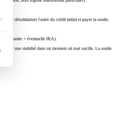
 indivision, hors régime matrimonial particulier).
u
e de désolidariser l'autre du crédit initial et payer la soulte.
ier + garantie + éventuelle IRA).
s, garder une stabilité dans un moment où tout vacille. La soulte